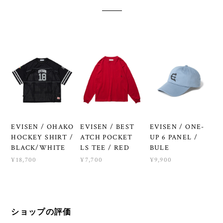
EVISEN / OHAKO
EVISEN / BEST
EVISEN / ONE-
HOCKEY SHIRT /
ATCH POCKET
UP 6 PANEL /
BLACK/WHITE
LS TEE / RED
BULE
¥18,700
¥7,700
¥9,900
ショップの評価