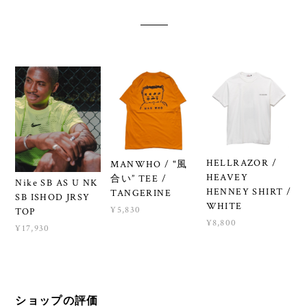
HELLRAZOR /
MANWHO / "風
HEAVEY
合い” TEE /
Nike SB AS U NK
HENNEY SHIRT /
TANGERINE
SB ISHOD JRSY
WHITE
¥5,830
TOP
¥8,800
¥17,930
ショップの評価