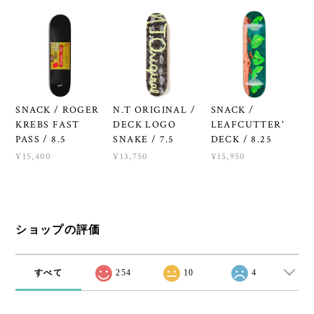
SNACK / ROGER
N.T ORIGINAL /
SNACK /
KREBS FAST
DECK LOGO
LEAFCUTTER'
PASS / 8.5
SNAKE / 7.5
DECK / 8.25
¥15,400
¥13,750
¥15,950
ショップの評価
すべて
254
10
4