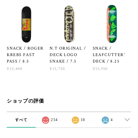
SNACK / ROGER
N.T ORIGINAL /
SNACK /
KREBS FAST
DECK LOGO
LEAFCUTTER'
PASS / 8.5
SNAKE / 7.5
DECK / 8.25
¥15,400
¥13,750
¥15,950
ショップの評価
すべて
254
10
4