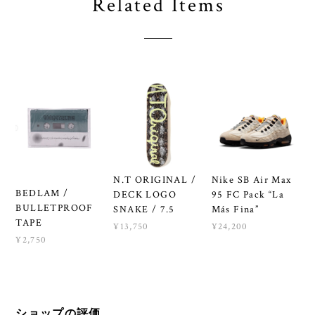
Related Items
N.T ORIGINAL /
Nike SB Air Max
BEDLAM /
DECK LOGO
95 FC Pack “La
BULLETPROOF
SNAKE / 7.5
Más Fina”
TAPE
¥13,750
¥24,200
¥2,750
ショップの評価