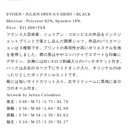
EVISEN / JULIEN OPEN S/S SHIRT / BLACK
Material : Polyester 82%, Spandex 18%
Price : ¥21,000+TAX
フランス人芸術家、ジュリアン・コロンビエの作品をインクジ
ェットプリントで落とし込んだ開襟シャツ。作品のバリエーシ
ョンは３種類です。プリントの再現性が高いポリエステル生地
を使用しました。襟の形はややコンパクトでスマートな印象に
デザイン。左胸には白いEロゴ刺繍入りのパッチポケット付き。
バックは左右のヨーク下にサイドタック入り。オリジナルのゆ
ったりとしたボックスシルエットです。
裾には短いサイドスリット入り。左サイドシームに黒地に金ロ
ゴのネーム付き。
Artwork by Julien Colombier
身丈：S 69 / M 72 / L 75 / XL 78
身幅：S 56 / M 60 / L 64 / XL 68
肩幅：S 50 / M 54 / L 58 / XL 62
袖丈：S 24 / M 25 / L 26 / XL 27