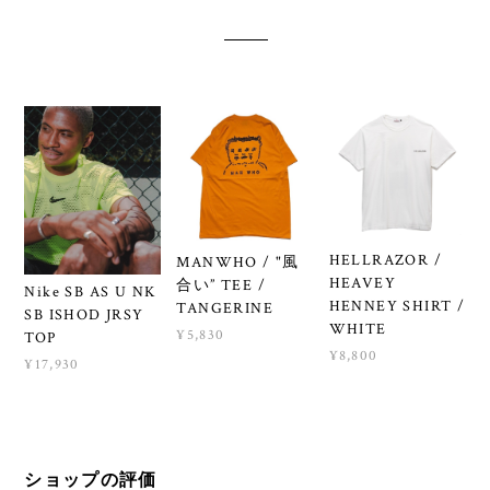
HELLRAZOR /
MANWHO / "風
HEAVEY
合い” TEE /
Nike SB AS U NK
HENNEY SHIRT /
TANGERINE
SB ISHOD JRSY
WHITE
¥5,830
TOP
¥8,800
¥17,930
ショップの評価