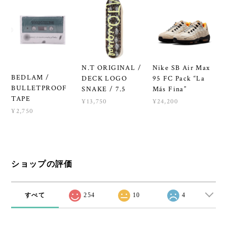
N.T ORIGINAL /
Nike SB Air Max
BEDLAM /
DECK LOGO
95 FC Pack “La
BULLETPROOF
SNAKE / 7.5
Más Fina”
TAPE
¥13,750
¥24,200
¥2,750
ショップの評価
すべて
254
10
4