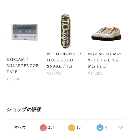
N.T ORIGINAL /
Nike SB Air Max
BEDLAM /
DECK LOGO
95 FC Pack “La
BULLETPROOF
SNAKE / 7.5
Más Fina”
TAPE
¥13,750
¥24,200
¥2,750
ショップの評価
すべて
254
10
4