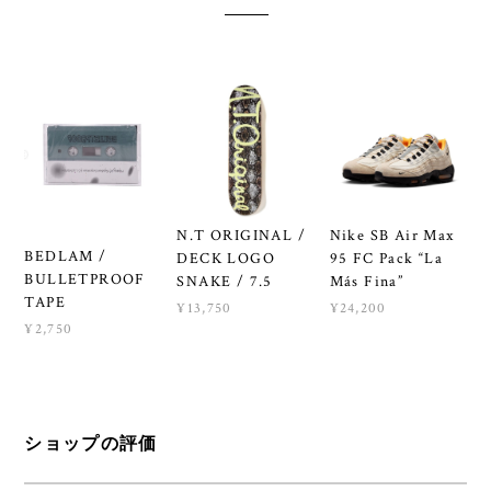
N.T ORIGINAL /
Nike SB Air Max
BEDLAM /
DECK LOGO
95 FC Pack “La
BULLETPROOF
SNAKE / 7.5
Más Fina”
TAPE
¥13,750
¥24,200
¥2,750
ショップの評価