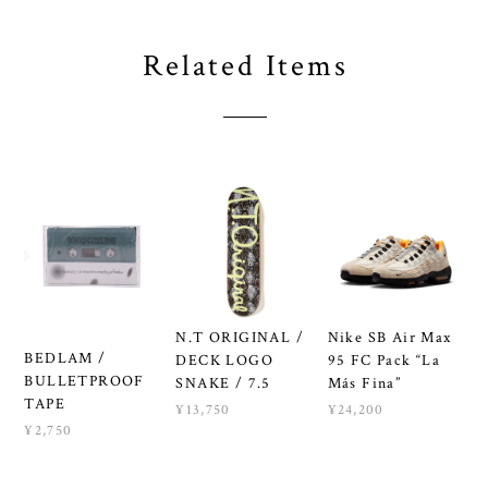
Related Items
N.T ORIGINAL /
Nike SB Air Max
BEDLAM /
DECK LOGO
95 FC Pack “La
BULLETPROOF
SNAKE / 7.5
Más Fina”
TAPE
¥13,750
¥24,200
¥2,750