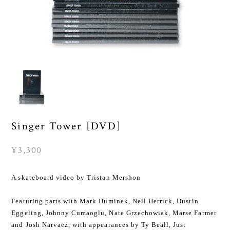
Singer Tower [DVD]
¥3,300
A skateboard video by Tristan Mershon
Featuring parts with Mark Huminek, Neil Herrick, Dustin
Eggeling, Johnny Cumaoglu, Nate Grzechowiak, Marse Farmer
and Josh Narvaez, with appearances by Ty Beall, Just