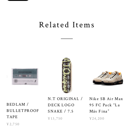
Related Items
N.T ORIGINAL /
Nike SB Air Max
BEDLAM /
DECK LOGO
95 FC Pack “La
BULLETPROOF
SNAKE / 7.5
Más Fina”
TAPE
¥13,750
¥24,200
¥2,750