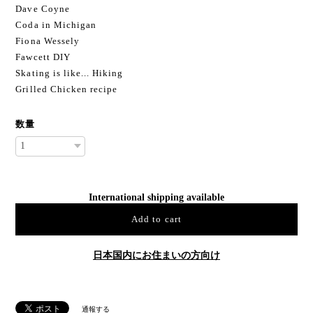
Dave Coyne
Coda in Michigan
Fiona Wessely
Fawcett DIY
Skating is like... Hiking
Grilled Chicken recipe
数量
International shipping available
Add to cart
日本国内にお住まいの方向け
通報する