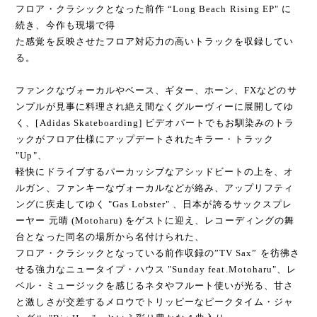
フロア・クラシックとなった前作 “Long Beach Rising EP" に
続き、今作も現場で得
た感覚を反映させたフロア対応力の高いトラックを収録してい
る。
ファンクなヴォーカルやベース、ギター、ホーン、FXなどのサ
ンプルが見事に料理され絶え間なくグルーヴィーに展開してゆ
く、[Adidas Skateboarding] ビデオパートでもお馴染みのトラ
ックがフロア仕様にアップデートされたキラー・トラック
"Up"、
軽快にドライブするパーカッシブなアシッドビートの上を、オ
ルガン、ファンキーなヴォーカルなどが絡み、アップリフティ
ングに疾走してゆく "Gas Lobster" 、日本が誇るサックスプレ
ーヤー 元晴 (Motoharu) をゲストに迎え、レコーディングの舞
台となった同名の場所から名付けられた、
フロア・クラシックとなっている前作収録の”TV Sax” を彷彿さ
せる強力なニュータイプ・ハウス "Sunday feat.Motoharu"、レ
ベル・ミュージックを感じるネタやフルート使いが光る、甘さ
と激しさが交差するメロウでトリッピーなピークタイム・ジャ