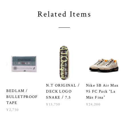
Related Items
N.T ORIGINAL /
Nike SB Air Max
BEDLAM /
DECK LOGO
95 FC Pack “La
BULLETPROOF
SNAKE / 7.5
Más Fina”
TAPE
¥13,750
¥24,200
¥2,750