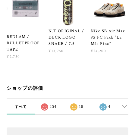
N.T ORIGINAL /
Nike SB Air Max
BEDLAM /
DECK LOGO
95 FC Pack “La
BULLETPROOF
SNAKE / 7.5
Más Fina”
TAPE
¥13,750
¥24,200
¥2,750
ショップの評価
すべて
254
10
4