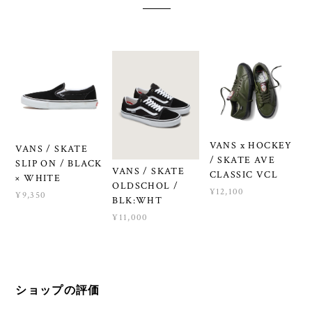
VANS x HOCKEY
VANS / SKATE
/ SKATE AVE
SLIP ON / BLACK
VANS / SKATE
CLASSIC VCL
× WHITE
OLDSCHOL /
¥12,100
¥9,350
BLK:WHT
¥11,000
ショップの評価