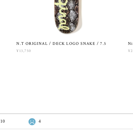
N.T ORIGINAL / DECK LOGO SNAKE / 7.5
Ni
¥13,750
¥2
10
4