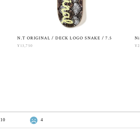
N.T ORIGINAL / DECK LOGO SNAKE / 7.5
Ni
¥13,750
¥2
10
4