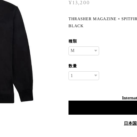
¥13,200
THRASHER MAGAZINE × SPITFIR
BLACK
種類
数量
Internat
日本国