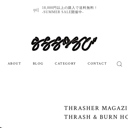
18,000円以上の購入で送料無料！
-SUMMER SALE開催中-
ABOUT
BLOG
CATEGORY
CONTACT
THRASHER MAGAZIN
THRASH & BURN HO