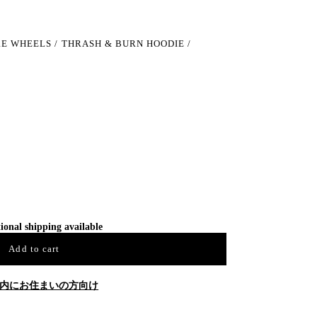
E WHEELS / THRASH & BURN HOODIE /
ional shipping available
Add to cart
内にお住まいの方向け