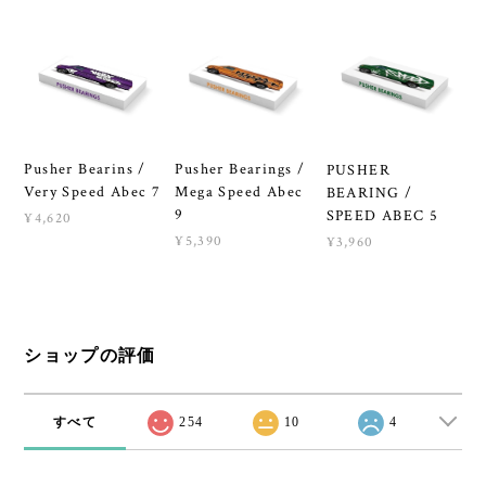
Pusher Bearings /
Pusher Bearins /
PUSHER
Mega Speed Abec
Very Speed Abec 7
BEARING /
9
SPEED ABEC 5
¥4,620
¥5,390
¥3,960
ショップの評価
すべて
254
10
4