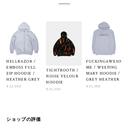
HELLRAZOR /
FUCKINGAWESO
EMBOSS FULL
ME / WEEPING
TIGHTBOOTH /
ZIP HOODIE /
MARY HOODIE /
NOISE VELOUR
HEATHER GREY
GREY HEATHER
HOODIE
¥22,000
¥25,300
¥25,300
ショップの評価