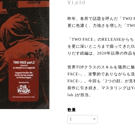
¥1,650
昨年、各所で話題を呼んだ「TWO F
更に色濃く、力強さを増した「TWO FAC
「TWO FACE」のRELEASEか
を更に深いところまで掘ってきたDJ NO
りだす続編は、2020年以降の作品
世界TOPクラスのスキルを随所に魅
FACE-」、攻撃的でありながらも
FACE-」。今回も「2つの顔」が見
前作に引き続き、マスタリングはYAB(J
lab.)が担当。
数量