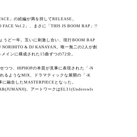
ACE」の続編が満を持してRELEASE。
E Vol.2」、まさに「THIS IS BOOM BAP」!!
らちょうど一年。互いに刺激し合い、現行BOOM BAP
RIHITO & DJ KANAYAN。唯一無二の2人が創
をメインに構成された15曲ずつの72分。
せつつ、HIPHOPの本質が見事に表現された「-N
流れるようなMIX、ドラマティックな展開の「-K
事に融合したMASTERPIECEとなった。
UMANJI)、アートワークはEL31(Underowls