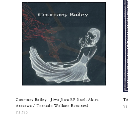
Courtney Bailey - Jiwa Jiwa EP (incl. Akira
TA
Arasawa / Tornado Wallace Remixes)
¥1
¥3,740