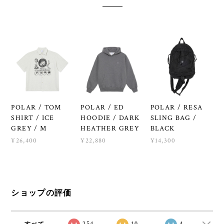
POLAR / TOM
POLAR / ED
POLAR / RESA
SHIRT / ICE
HOODIE / DARK
SLING BAG /
GREY / M
HEATHER GREY
BLACK
¥26,400
¥22,880
¥14,300
ショップの評価
すべて
254
10
4