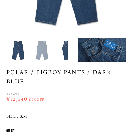
POLAR / BIGBOY PANTS / DARK
BLUE
¥25,080
¥12,540
50%OFF
SIZE : S,M
種類