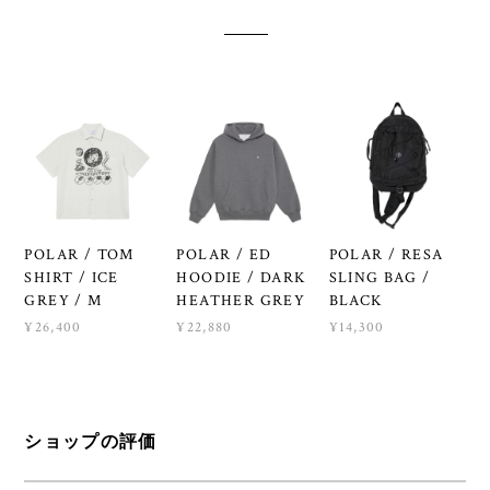
POLAR / TOM
POLAR / ED
POLAR / RESA
SHIRT / ICE
HOODIE / DARK
SLING BAG /
GREY / M
HEATHER GREY
BLACK
¥26,400
¥22,880
¥14,300
ショップの評価