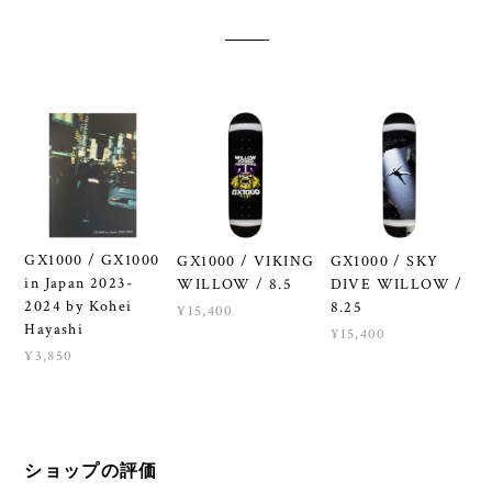
GX1000 / GX1000
GX1000 / VIKING
GX1000 / SKY
in Japan 2023-
WILLOW / 8.5
DIVE WILLOW /
2024 by Kohei
8.25
¥15,400
Hayashi
¥15,400
¥3,850
ショップの評価