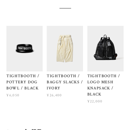
TIGHTBOOTH /
TIGHTBOOTH /
TIGHTBOOTH /
POTTERY DOG
BAGGY SLACKS /
LOGO MESH
BOWL / BLACK
IVORY
KNAPSACK /
BLACK
¥6,050
¥26,400
¥22,000