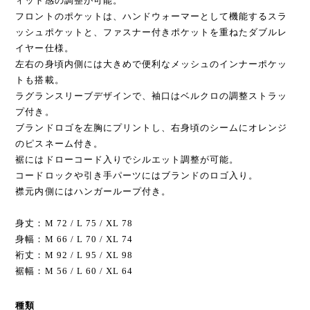
ィット感の調整が可能。
フロントのポケットは、ハンドウォーマーとして機能するスラ
ッシュポケットと、ファスナー付きポケットを重ねたダブルレ
イヤー仕様。
左右の身頃内側には大きめで便利なメッシュのインナーポケッ
トも搭載。
ラグランスリーブデザインで、袖口はベルクロの調整ストラッ
プ付き。
ブランドロゴを左胸にプリントし、右身頃のシームにオレンジ
のピスネーム付き。
裾にはドローコード入りでシルエット調整が可能。
コードロックや引き手パーツにはブランドのロゴ入り。
襟元内側にはハンガーループ付き。
身丈：M 72 / L 75 / XL 78
身幅：M 66 / L 70 / XL 74
裄丈：M 92 / L 95 / XL 98
裾幅：M 56 / L 60 / XL 64
種類