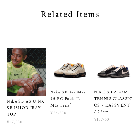
Related Items
Nike SB Air Max
NIKE SB ZOOM
95 FC Pack “La
TENNIS CLASSIC
Nike SB AS U NK
Más Fina”
QS × RASSVENT
SB ISHOD JRSY
/ 25cm
¥24,200
TOP
¥13,750
¥17,930