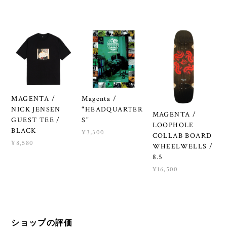
MAGENTA /
Magenta /
NICK JENSEN
"HEADQUARTER
MAGENTA /
GUEST TEE /
S"
LOOPHOLE
BLACK
¥3,300
COLLAB BOARD
¥8,580
WHEELWELLS /
8.5
¥16,500
ショップの評価