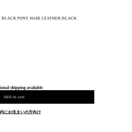
/ BLACK PONY HAIR LEATHER/BLACK
ional shipping available
Add to cart
内にお住まいの方向け