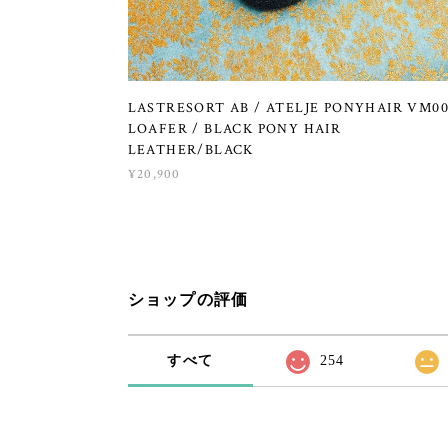
LASTRESORT AB / ATELJE PONYHAIR VM0
LOAFER / BLACK PONY HAIR
LEATHER/BLACK
¥20,900
ショップの評価
すべて
254