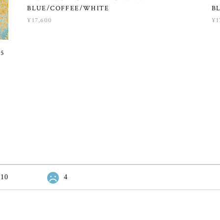
BLUE/COFFEE/WHITE
B
¥17,600
¥1
05
10
4