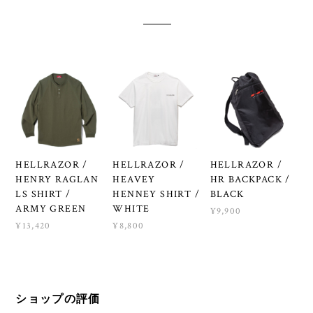
HELLRAZOR /
HELLRAZOR /
HELLRAZOR /
HENRY RAGLAN
HEAVEY
HR BACKPACK /
LS SHIRT /
HENNEY SHIRT /
BLACK
ARMY GREEN
WHITE
¥9,900
¥13,420
¥8,800
ショップの評価