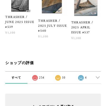
THRASHER /
THRASHER /
JUNE 2025 ISSUE
THRASHER /
2025 JULY ISSUE
#539
2025 APRIL
#540
ISSUE #537
¥1,100
¥1,100
¥1,100
ショップの評価
すべて
254
10
4