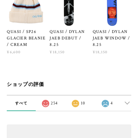
QUASI / SP26
QUASI / DYLAN
QUASI / DYLAN
GLACIER BEANIE
JAEB DEBUT /
JAEB WINDOW /
/ CREAM
8.25
8.25
¥6,600
¥18,150
¥18,150
ショップの評価
すべて
254
10
4