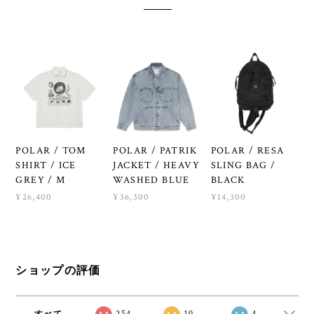
POLAR / TOM
POLAR / PATRIK
POLAR / RESA
SHIRT / ICE
JACKET / HEAVY
SLING BAG /
GREY / M
WASHED BLUE
BLACK
¥26,400
¥36,300
¥14,300
ショップの評価
すべて
254
10
4