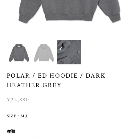
POLAR / ED HOODIE / DARK
HEATHER GREY
¥22,880
SIZE : M,L
種類