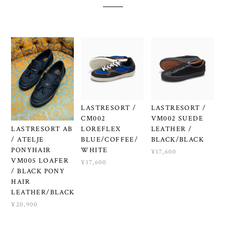
LASTRESORT /
LASTRESORT /
CM002
VM002 SUEDE
LASTRESORT AB
LOREFLEX
LEATHER /
/ ATELJE
BLUE/COFFEE/
BLACK/BLACK
PONYHAIR
WHITE
¥17,600
VM005 LOAFER
¥17,600
/ BLACK PONY
HAIR
LEATHER/BLACK
¥20,900