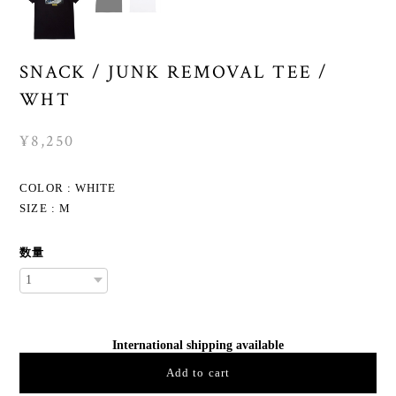
SNACK / JUNK REMOVAL TEE /
WHT
¥8,250
COLOR : WHITE
SIZE : M
数量
International shipping available
Add to cart