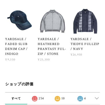
YARDSALE /
YARDSALE /
YARDSALE /
FADED SLUB
HEATHERED
TIEDYE FULLZIP
DENIM CAP /
PHANTASY FUL-
/ NAVY
INDIGO
ZIP / STONE
¥26,950
¥9,350
¥25,300
ショップの評価
すべて
254
10
4