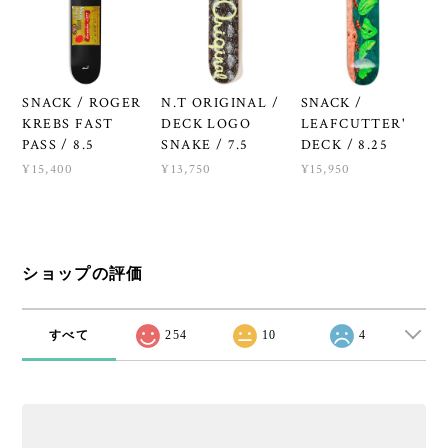
SNACK / ROGER
N.T ORIGINAL /
SNACK /
KREBS FAST
DECK LOGO
LEAFCUTTER'
PASS / 8.5
SNAKE / 7.5
DECK / 8.25
¥15,400
¥13,750
¥15,950
ショップの評価
すべて
254
10
4