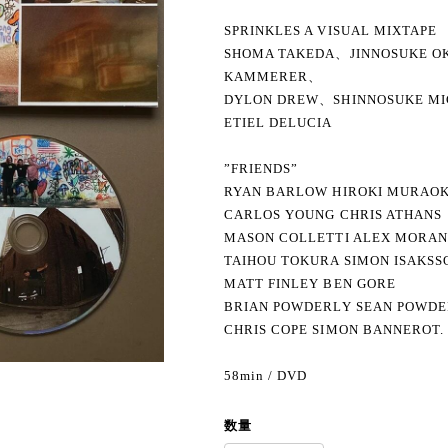
SPRINKLES A VISUAL MIXTAPE
SHOMA TAKEDA、JINNOSUKE 
KAMMERER、
DYLON DREW、SHINNOSUKE M
ETIEL DELUCIA
”FRIENDS”
RYAN BARLOW HIROKI MURAO
CARLOS YOUNG CHRIS ATHANS
MASON COLLETTI ALEX MORA
TAIHOU TOKURA SIMON ISAKSS
MATT FINLEY BEN GORE
BRIAN POWDERLY SEAN POWD
CHRIS COPE SIMON BANNEROT.
58min / DVD
数量