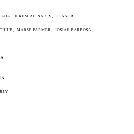
OKADA、JEREMIAH NARES、CONNOR
ICHIUE、MARSE FARMER、JOSIAH BARBOSA、
KA
N
ON
ERLY