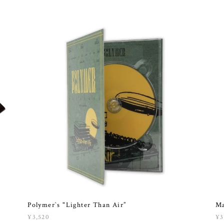
Polymer`s "Lighter Than Air”
M
¥3,520
¥3