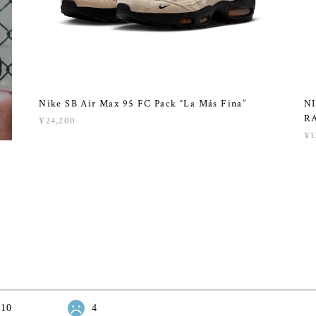
Nike SB Air Max 95 FC Pack “La Más Fina”
NI
R
¥24,200
¥1
10
4