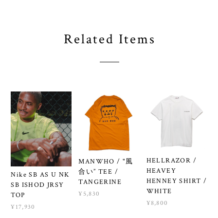
Related Items
HELLRAZOR /
MANWHO / "風
HEAVEY
合い” TEE /
Nike SB AS U NK
HENNEY SHIRT /
TANGERINE
SB ISHOD JRSY
WHITE
¥5,830
TOP
¥8,800
¥17,930