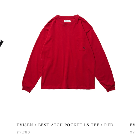
EVISEN / BEST ATCH POCKET LS TEE / RED
EV
¥7,700
¥9