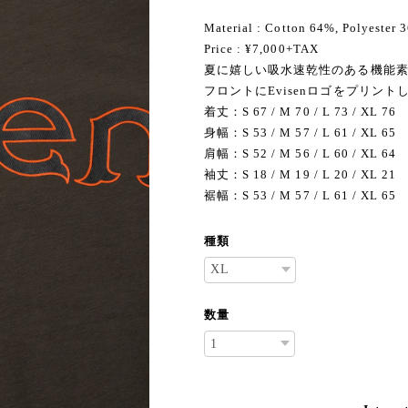
Material : Cotton 64%, Polyester 
Price : ¥7,000+TAX
夏に嬉しい吸水速乾性のある機能素
フロントにEvisenロゴをプリン
着丈：S 67 / M 70 / L 73 / XL 76
身幅：S 53 / M 57 / L 61 / XL 65
肩幅：S 52 / M 56 / L 60 / XL 64
袖丈：S 18 / M 19 / L 20 / XL 21
裾幅：S 53 / M 57 / L 61 / XL 65
種類
数量