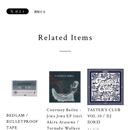
通報する
Related Items
Courtney Bailey -
TASTER’S CLUB
BEDLAM /
Jiwa Jiwa EP (incl.
VOL.10 / DJ
BULLETPROOF
Akira Arasawa /
ZORZI
TAPE
Tornado Wallace
¥1,870