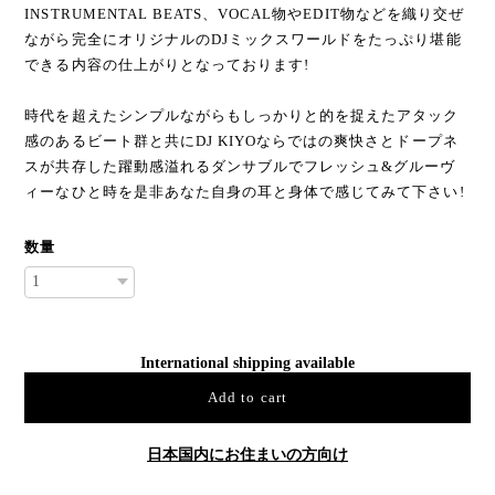
INSTRUMENTAL BEATS、VOCAL物やEDIT物などを織り交ぜ
ながら完全にオリジナルのDJミックスワールドをたっぷり堪能
できる内容の仕上がりとなっております!
時代を超えたシンプルながらもしっかりと的を捉えたアタック
感のあるビート群と共にDJ KIYOならではの爽快さとドープネ
スが共存した躍動感溢れるダンサブルでフレッシュ&グルーヴ
ィーなひと時を是非あなた自身の耳と身体で感じてみて下さい!
数量
International shipping available
Add to cart
日本国内にお住まいの方向け