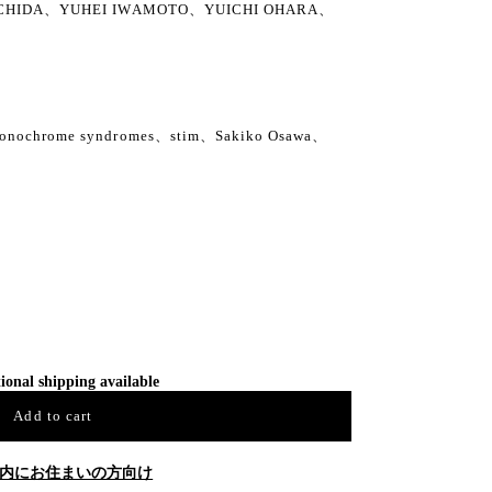
CHIDA、YUHEI IWAMOTO、YUICHI OHARA、
chrome syndromes、stim、Sakiko Osawa、
ional shipping available
Add to cart
内にお住まいの方向け