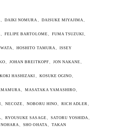
A、DAIKI NOMURA、DAISUKE MIYAJIMA、
G、FELIPE BARTOLOME、FUMA TSUZUKI、
HIWATA、HOSHITO TAMURA、ISSEY
EKO、JOHAN BREITKOPF、JON NAKANE、
KOKI HASHIZAKI、KOSUKE OGINO、
YAMAMURA、MASATAKA YAMASHIRO、
HI、NECOZE、NOBORU HINO、RICH ADLER、
A、RYOUSUKE SASAGE、SATORU YOSHIDA、
A NOHARA、SHO OHATA、TAKAN