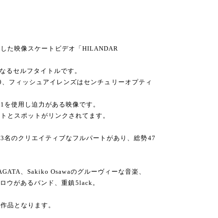
た映像スケートビデオ「HILANDAR
となるセルフタイトルです。
1000、フィッシュアイレンズはセンチュリーオプティ
-1を使用し迫力がある映像です。
ットとスポットがリンクされてます。
3名のクリエイティブなフルパートがあり、総勢47
AGATA、Sakiko Osawaのグルーヴィーな音楽、
imのフロウがあるバンド、重鎮5lack。
な作品となります。