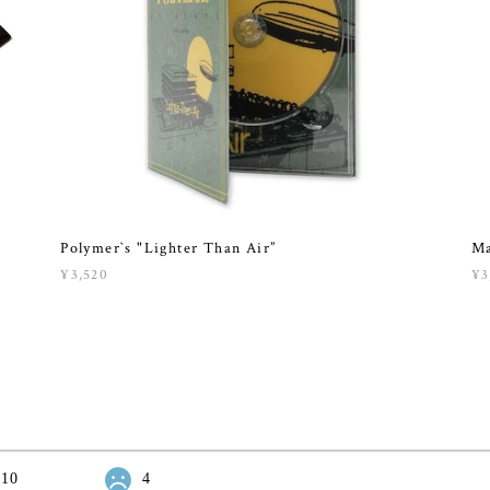
Polymer`s "Lighter Than Air”
M
¥3,520
¥3
10
4