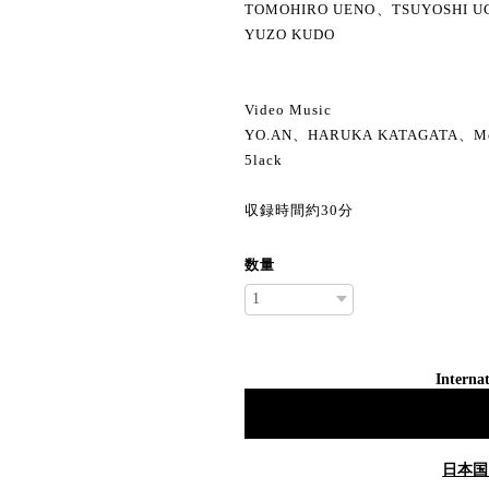
TOMOHIRO UENO、TSUYOSHI U
YUZO KUDO
Video Music
YO.AN、HARUKA KATAGATA、Mono
5lack
収録時間約30分
数量
Internat
日本国