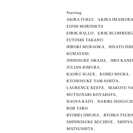
Starring
AKIRA FUKUI、AKIRA IMAMUR
EIJOH MORISHITA
EIRIK BALLO、ERIK BLOMBER
FUTOSHI TAKANO
HIROKI MURAOKA、HISATO IS
KUMATANI、
JINNOSUKE OKADA、JIRO KAN
JULIAN KIMURA、
KAORU IGAUE、KOHEI MIURA、
KYONOSUKE YAMASHITA、
LAURENCE KEEFE、MAKOTO 
MUTSUNARI KOYAHATA、
NAOYA KATO、NARIKI ISOGUC
ROB TARO
RYOHEI IIMURA、RYOMA TSUH
SHINNOSUKE MICHIUE、SHINY
MATSUSHITA、