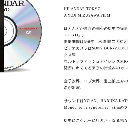
HILANDAR TOKYO
A YOJI MIZUSAWA FILM
ほとんどが東京の都心の街中で撮影し
TOKYO」。
撮影期間は約6年、水澤 陽二の初
ビデオカメラはSONY DCR-VX
クス製
ウルトラフィッシュアイレンズMK
随所に出てくる東京の街並みのカ
金子次郎、ロブ太郎、道上慎之介の
名が出演。
サウンドはYO.AN、HARUKA KAT
Monochrome syndromes、st
街中にスケボーに行きたくなる様