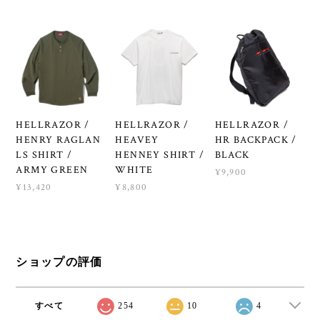
HELLRAZOR /
HELLRAZOR /
HELLRAZOR /
HENRY RAGLAN
HEAVEY
HR BACKPACK /
LS SHIRT /
HENNEY SHIRT /
BLACK
ARMY GREEN
WHITE
¥9,900
¥13,420
¥8,800
ショップの評価
すべて
254
10
4