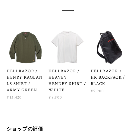
HELLRAZOR /
HELLRAZOR /
HELLRAZOR /
HENRY RAGLAN
HEAVEY
HR BACKPACK /
LS SHIRT /
HENNEY SHIRT /
BLACK
ARMY GREEN
WHITE
¥9,900
¥13,420
¥8,800
ショップの評価