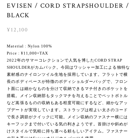
EVISEN / CORD STRAPSHOULDER /
BLACK
¥12,100
Material : Nylon 100%
Price : ¥11,000+TAX
2022年のサマーコレクションで人気を博したCORD STRAP
SHOULDERがカムバック。今回はワッシャー加工による独特な
素材感のナイロンツイル生地を採用しています。フラットで横
長のボディベースが特徴のボディショルダーバッグで、フロン
ト面には細かなものを分けて収納できるマチ付きのポケットを
搭載。メイン収納部もタックマチを与えることでペットボトル
など嵩張るものの収納もある程度可能にするなど、細かなアッ
プデートが実現しています。ストラップは程よい太さのコード
で長さ調節がクイックに可能。メイン収納のファスナー横には
キーフックまで付いている気の利きようです。首掛けや斜めが
けスタイルで気軽に持ち運べる頼もしいアイテム。ファスナー