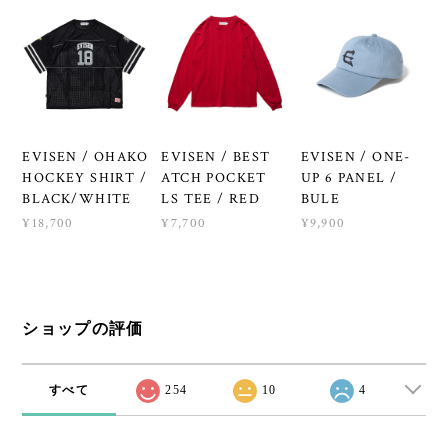
EVISEN / OHAKO
EVISEN / BEST
EVISEN / ONE-
HOCKEY SHIRT /
ATCH POCKET
UP 6 PANEL /
BLACK/WHITE
LS TEE / RED
BULE
¥18,700
¥7,700
¥9,900
ショップの評価
すべて
254
10
4