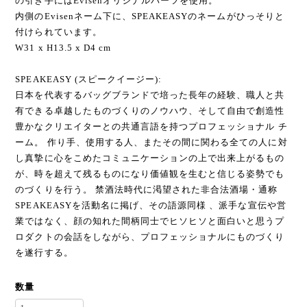
の引き手にはEvisenオリジナルパーツを使用。
内側のEvisenネーム下に、SPEAKEASYのネームがひっそりと
付けられています。
W31 x H13.5 x D4 cm
SPEAKEASY (スピークイージー):
日本を代表するバッグブランドで培った長年の経験、職人と共
有できる卓越したものづくりのノウハウ、そして自由で創造性
豊かなクリエイターとの共通言語を持つプロフェッショナル チ
ーム。 作り手、使用する人、またその間に関わる全ての人に対
し真摯に心をこめたコミュニケーションの上で出来上がるもの
が、時を超えて残るものになり価値観を生むと信じる姿勢でも
のづくりを行う。 禁酒法時代に渇望された非合法酒場・通称
SPEAKEASYを活動名に掲げ、その語源同様 、派手な宣伝や営
業ではなく、顔の知れた間柄同士でヒソヒソと面白いと思うプ
ロダクトの会話をしながら、プロフェッショナルにものづくり
を遂行する。
数量