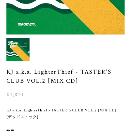
KJ a.k.a. LighterThief - TASTER’S
CLUB VOL.2 [MIX CD]
¥1,870
KJ a.k.a. LighterThief - TASTER’S CLUB VOL.2 [MIX CD]
[デッドストック]