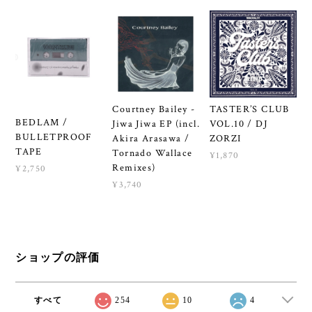
Courtney Bailey -
TASTER’S CLUB
BEDLAM /
Jiwa Jiwa EP (incl.
VOL.10 / DJ
BULLETPROOF
Akira Arasawa /
ZORZI
TAPE
Tornado Wallace
¥1,870
Remixes)
¥2,750
¥3,740
ショップの評価
すべて
254
10
4