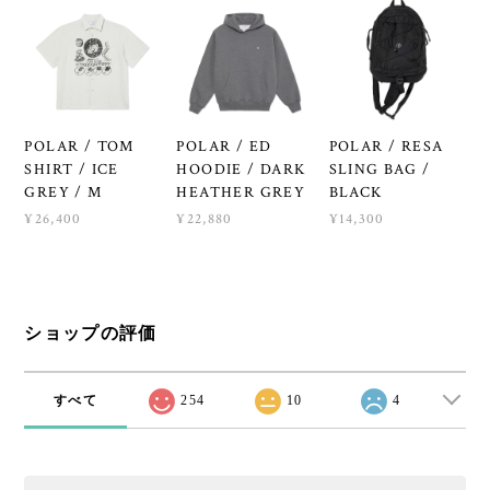
POLAR / TOM
POLAR / ED
POLAR / RESA
SHIRT / ICE
HOODIE / DARK
SLING BAG /
GREY / M
HEATHER GREY
BLACK
¥26,400
¥22,880
¥14,300
ショップの評価
すべて
254
10
4